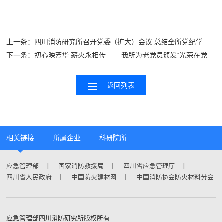
上一条：
四川消防研究所召开党委（扩大）会议 总结全所党纪学习教育
下一条：
初心映芳华 薪火永相传 ——我所为老党员颁发“光荣在党50年”纪念章
返回列表
相关链接
所属企业
科研院所
应急管理部
国家消防救援局
四川省应急管理厅
四川省人民政府
中国防火建材网
中国消防协会防火材料分会
应急管理部四川消防研究所版权所有